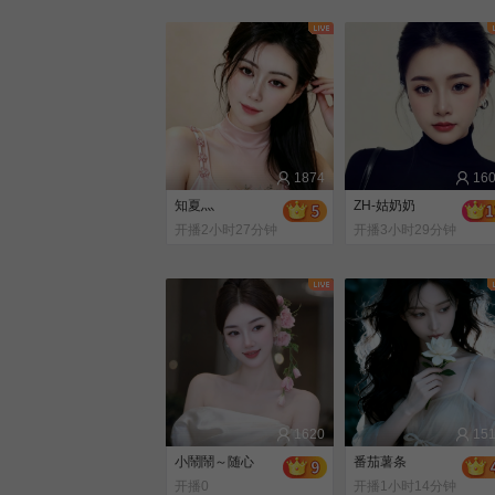
1874
16
知夏灬
ZH-姑奶奶
开播2小时27分钟
开播3小时29分钟
前
前
1620
15
小鬧鬧～随心
番茄薯条
开播0
开播1小时14分钟