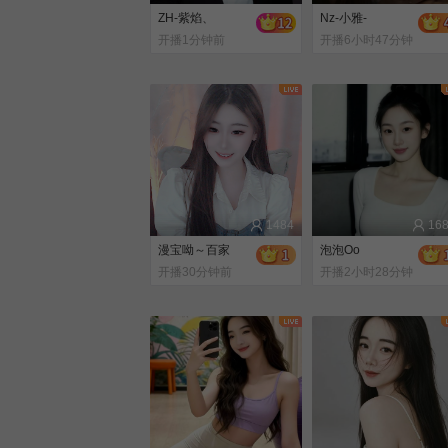
ZH-紫焰、
Nz-小雅-
开播1分钟前
开播6小时47分钟
前
1484
16
漫宝呦～百家
泡泡Oo
开播30分钟前
开播2小时28分钟
前