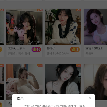
前
前
44
1506
1984
爱尚可三岁✨
椰椰子
温情ぅ加勒比
开播3小时44分钟
开播2小时25分钟
开播0
前
前
57
1660
1420
提示
含含酱
小小宝.
Zh-未央
您的 Chrome 浏览器不支持视频自动播放，请点