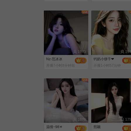
前
1573
19
Nz-范冰冰
钙奶小饼干❤
开播7小时8分钟前
开播1小时57分钟
前
1876
17
温情−98☀
熙颖