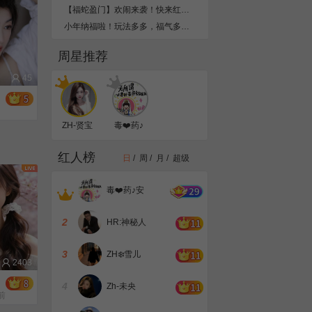
【福蛇盈门】欢闹来袭！快来红人直播迎新春，新的一年“蛇”来运转！
小年纳福啦！玩法多多，福气多多，积年货值最高可得50000红钻奖励
红人直播2024年度盛典暨颁奖典礼精彩回顾
周星推荐
2024思享无限巅峰之夜即将启幕！红人直播与你共赴星途！
灵蛇献瑞，烟火人间，红人与你共迎美好新一年！
45
2024红人年度荣耀榜|恭喜泽翰传媒登顶年度第一公会，秀儿、翻斗花园少女团、莫莫大宝贝、海鸥、馨儿荣获各赛道冠军主播！
是谁还没有收到“圣诞老人”的惊喜？
ZH-贤宝
毒❤️药♪
2024红人年度巅峰赛公会赛开打！20强公会争夺年度最高荣耀
贝
安静唱歌
红人直播2024年度巅峰赛单项赛开打！
红人榜
日
/
周
/
月
/
超级
❤️
2025娱乐直播公会的机会在哪里？红人直播公会思享荟给你答案！
红人直播公会思享荟青岛站今日盛启，预约线上直播听听红人CEO说什么
毒❤️药♪安
11月12日，红人直播公会思享荟青岛站等你赴会
七夕相会，情系红人
2
HR:神秘人
今天15点，锁定2112229直播间共赏“伞之韵”！还有机会获得非遗礼物哦！
红人直播8周年庆典今天开启，歌舞不断，福利不停，更多周年限定玩法等你来嗨！
3
ZH❄️雪儿
红人直播2024年中公会荣耀榜揭晓！恭喜八方传媒登顶年中第一公会！
2403
就在今晚！8强公会争夺年中最高荣耀！
4
Zh-未央
红人直播2024年中艺人荣耀榜揭晓！恭喜所有获奖主播！
前
2024年中荣耀战炽热开战！海选众星，快来助TA脱颖而出！