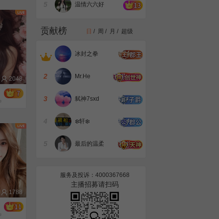
5
温情六六好
解锁粽子食谱获取不同奖励，“一代粽师”非你莫属！
运
给政策！给资源！给方法！红人直播与合作伙伴共谋发展
贡献榜
日
/
周
/
月
/
超级
红人直播公会思享荟成都站今日盛启，快来预约直播一起“云参会”
红人直播公会思享荟成都站5月22日启幕，诚邀参会，共赴山海！
冰封之拳
五四青年节|年轻不被定义，青年各自有光
【我为家乡代言第七季】圆满收官，长春、延吉、深圳上大分！
2
Mr.He
2048
今天14点，锁定2112229直播间共赴乘风之约！还有机会获得非遗礼物哦！
“我为家乡上分”主播视频集赞结束，包头、鞍山上大分！
3
弑神7sxd
钟
【出道吧家乡】投票开启！为你喜欢的照片投票，助力TA的家乡C位出道！
《我为家乡代言第七季》来袭！用镜头为家乡上分，丰厚奖励等你来拿！
4
❄️轩❄️
红人直播公会赋能私享会说了啥？平台政策、公会运营最新干货来了！
2024破局有道！红人直播公会赋能闭门私享会今日举办！
5
最后的温柔
迎春明星赛华丽开战！蓄势出击，不负春光！
3.8国际妇女节特辑|听见她的声音
服务及投诉：4000367668
约会吧女神！组cp抢占约会地点，还有专属勋章、礼物奖励等你来拿！
主播招募请扫码
猜灯谜、集元宵，来红人闹元宵最高可得50000红钻奖励！
1788
主播喊你投票啦！快来投出你心中的“最美财神”！
花式玩法陪你欢度春节，红人直播祝大家龙年行大运！
钟