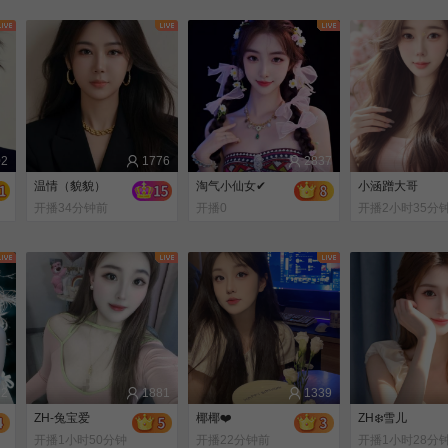
前
前
02
1776
2837
温情（貌貌）
淘气小仙女✔
小涵蹭大哥
开播34分钟前
开播0
开播2小时35分
前
12
1881
1339
ZH-兔宝爱
椰椰❤️
ZH❄️雪儿
开播1小时50分钟
开播22分钟前
开播1小时28分