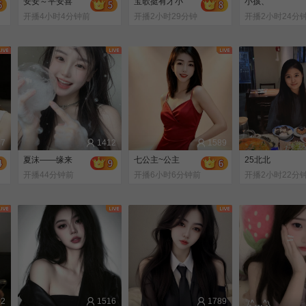
安安～平安喜
宝歌挺有才小
小孩、
开播4小时4分钟前
开播2小时29分钟
开播2小时24分
前
前
47
1412
1589
夏沫——缘来
七公主~公主
25北北
开播44分钟前
开播6小时6分钟前
开播2小时22分
前
52
1516
1789