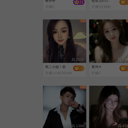
蒋伊伊
金鱼儿吖O.
开播0
开播5分钟前
2022
13
韩二小姐！前
青鸿￥
开播1小时24分钟
开播0
前
1368
17