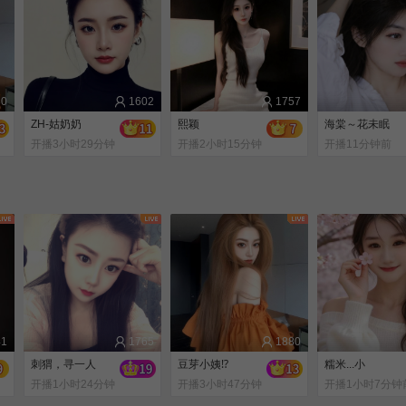
80
1602
1757
ZH-姑奶奶
熙颖
海棠～花未眠
开播3小时29分钟
开播2小时15分钟
开播11分钟前
前
前
41
1765
1880
刺猬，寻一人
豆芽小姨⁉️
糯米...小
开播1小时24分钟
开播3小时47分钟
开播1小时7分钟