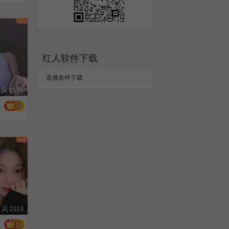
红人直播2023年度盛典暨颁奖典礼精彩回顾
花式玩法陪你欢度春节，红人直播祝大家龙年行大运！
有奖征集！寻找红人“最美财神”，100张免费财神券等你来拿！
人间逢小年，纳福盼团圆！快来红人“办年货”！
倒计时1天！“思享无限巅峰之夜”明日启幕，让我们一起做梦想的见证者！
红人软件下载
倒计时2天！1月30日，红人直播与您共赴璀璨！
倒计时3天！红人直播与您共同期待“思享无限巅峰之夜”！
直播套件下载
元宇宙-数字人（请下载移动端体验）
1520
绿色直播平台
2113