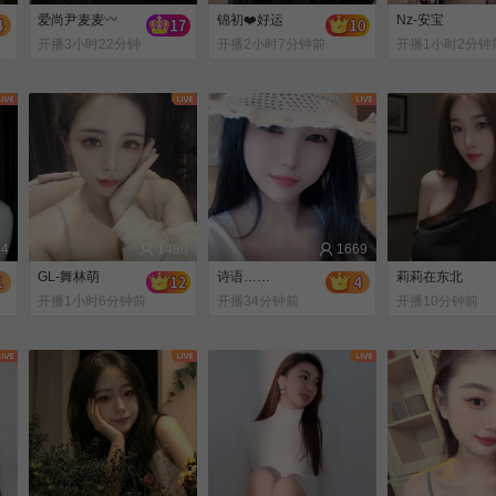
爱尚尹麦麦〰
锦初❤️好运
Nz-安宝
开播3小时22分钟
开播2小时7分钟前
开播1小时2分钟
前
84
1480
1669
GL-舞林萌
诗语……
莉莉在东北
开播1小时6分钟前
开播34分钟前
开播10分钟前