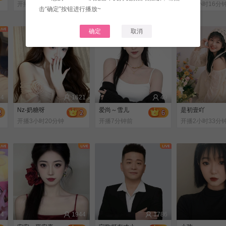
开播2小时7分钟前
开播3小时29分钟
开播5小时16分
击“确定”按钮进行播放~
前
前
确定
取消
44
1621
49
Nz-奶糖呀
爱尚～雪儿
是初壹吖
开播3小时20分钟
开播7分钟前
开播2小时33分
前
前
04
1944
1786