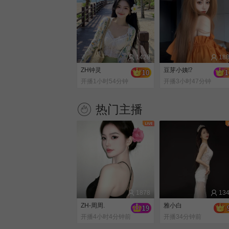
1428
18
ZH钟灵
豆芽小姨⁉️
开播1小时54分钟
开播3小时47分钟
前
前
热门主播
1507
南笙～～
1878
13
开播2小时29分钟
ZH-周周.
雅小白
前
开播4小时4分钟前
开播34分钟前