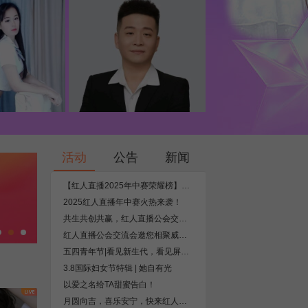
活动
公告
新闻
【红人直播2025年中赛荣耀榜】恭喜泽翰传媒登顶年中第一公会！恭喜所有获奖主播！
2025红人直播年中赛火热来袭！
共生共创共赢，红人直播公会交流会揭秘增长新路径
红人直播公会交流会邀您相聚威海！前抖快资深运营、抖音四星公会友情助阵，分享实战干货！
五四青年节|看见新生代，看见屏幕背后的主播
3.8国际妇女节特辑 | 她自有光
以爱之名给TA甜蜜告白！
月圆向吉，喜乐安宁，快来红人一起“吃”元宵！