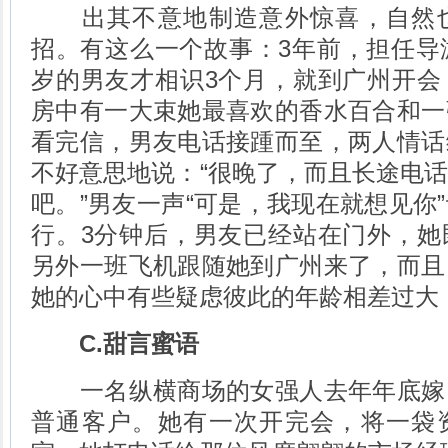
出其不意地制造意外惊喜，自然也
招。有这么一个故事：3年前，担任导
岁的男友才相识3个月，就到广州开会
房中有一大束她最喜欢的香水百合和一
看完信，男友电话接踵而至，两人情话
不好意思地说：“很晚了，而且长途电
吧。”男友一声“可是，我现在就想见你
行。3分钟后，男友已经站在门外，她
另外一班飞机跟随她到广州来了，而且
她的心中有些疑虑彼此的年龄相差过大，
C.甜言蜜语
一名纵横商场的女强人去年年底嫁
普通客户。她有一次开完会，将一袋