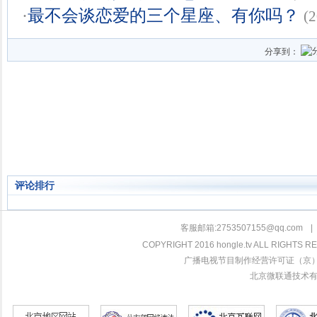
·
最不会谈恋爱的三个星座、有你吗？
(
分享到：
评论排行
客服邮箱:2753507155@qq.com
|
COPYRIGHT 2016 hongle.tv ALL RIGHTS 
广播电视节目制作经营许可证（京）字
北京微联通技术有